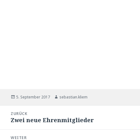
Veröffentlicht
5. September 2017
Autor
sebastian.kliem
am
Beitragsnavigation
ZURÜCK
Zwei neue Ehrenmitglieder
Vorheriger
Beitrag:
WEITER