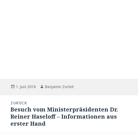
Veröffentlicht
1. Juni 2018
Autor
Benjamin Zurleit
am
Beitragsnavigation
ZURÜCK
Besuch vom Ministerpräsidenten Dr.
Vorheriger
Reiner Haseloff – Informationen aus
Beitrag:
erster Hand